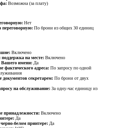
фа:
Возможна (за плату)
еговорную:
Нет
в переговорную:
По брони из общих 30 единиц
ашне:
Включено
 поддержка на месте:
Включено
т Вашего имени:
Да
е фактического адреса:
По запросу по одной
бслуживания
е документов секретарем:
По брони от двух
апросу на обслуживание:
За одну-час единицу из
е принадлежности:
Включено
интере:
Да
 черно-белом принтере:
Да