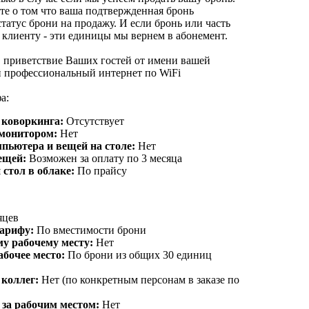
те о том что ваша подтвержденная бронь
татус брони на продажу. И если бронь или часть
 клиенту - эти единицы мы вернем в абонемент.
, приветствие Ваших гостей от имени вашей
 профессиональный интернет по WiFi
а:
 коворкинга:
Отсутствует
 монитором:
Нет
мпьютера и вещей на столе:
Нет
ещей:
Возможен за оплату по 3 месяца
стол в облаке:
По прайсу
яцев
тарифу:
По вместимости брони
му рабочему месту:
Нет
абочее место:
По брони из общих 30 единиц
коллег:
Нет (по конкретным персонам в заказе по
 за рабочим местом:
Нет