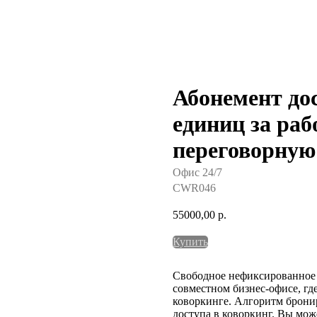
Абонемент дос
единиц за раб
переговорную
Офис 24/7
CWR046
55000,00
р.
Купить
Свободное нефиксированное 
совместном бизнес-офисе, гд
коворкинге. Алгоритм брони
доступа в коворкинг. Вы може