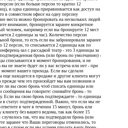
персон (если больше персон то кратно 12
иц), и одна единица приравнивается как доступ на
то в совместном офисе на одну персону
чие места можно бронировать на нескольких людей
ите внимание, бронируется заранее конкретное
ый человек, например если вы бронируете 12 мест
ается 2 единицы за час). Количество персон
ьной брони, то есть если вы забронировали заранее
о 12 персон, то списывается 2 единицы как по
нференц-зал с рассадкой театр - это 3 единицы за
о подтвержденная бронь (или бронь по умолчанию) -
ицы списываются в момент бронирования, и не
вы не знаете будет ли у вас встреча или нет - при
 момент вашего прихода. Если вы сделали
 еще находится в продаже и другие клиента могут
о прежде чем это произойдет мы вам позвоним и
те ли вы свою бронь чтоб списать единицы или
и сообщения вы говорите: снимайте бронь - то
у. Если вы свою бронь подтверждаете - то единицы
 в статус подтвержденной. Важно, что если мы не
ответите в чате в течении 15 минут, бронь или
 клиенту без вашего ведома, так как более 15
 случилось так, что вы подтвердили бронь (или
ете заранее что Ваши переговоры отменились, то
ько в случае если мы успеем продать вашу бронь.