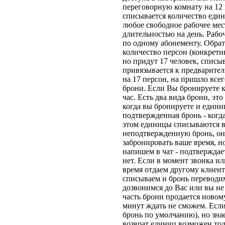
переговорную комнату на 12 
списывается количество един
любое свободное рабочее мес
длительностью на день. Рабо
по одному абонементу. Обрат
количество персон (конкретн
но придут 17 человек, списыв
привязывается к предварител
на 17 персон, на пришло всег
брони. Если Вы бронируете ко
час. Есть два вида брони, эт
когда вы бронируете и един
подтвержденная бронь - когда 
этом единицы списываются в
неподтвержденную бронь, она
забронировать ваше время, н
напишем в чат - подтверждае
нет. Если в момент звонка ил
время отдаем другому клиент
списываем и бронь переводим
дозвонимся до Вас или вы не 
часть брони продается новому
минут ждать не сможем. Если
бронь по умолчанию), но зна
возврат единиц возможен тол